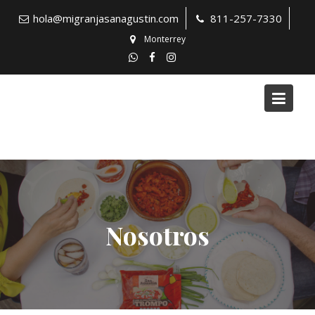
Skip
hola@migranjasanagustin.com
811-257-7330
to
Monterrey
content
Nosotros